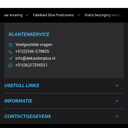
 jaar ervaring
Fabrikant Blue Poolcovers
Gratis bezorging vanaf €10
KLANTENSERVICE
Veelgestelde vragen
+31(0)546-579835
info@dekzeilenplus.nl
+31(06)37294551
USEFULL LINKS
INFORMATIE
CONTACTGEGEVENS