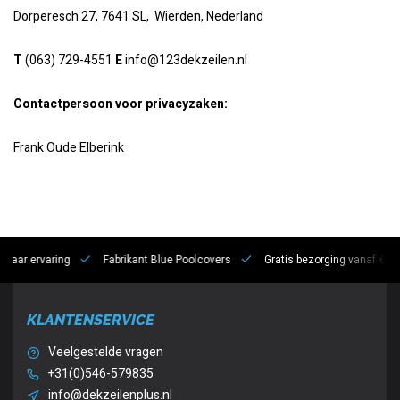
Dorperesch 27, 7641 SL, Wierden, Nederland
T
(063) 729-4551
E
info@123dekzeilen.nl
Contactpersoon voor privacyzaken:
Frank Oude Elberink
 jaar ervaring
Fabrikant Blue Poolcovers
Gratis bezorging vanaf €10
KLANTENSERVICE
Veelgestelde vragen
+31(0)546-579835
info@dekzeilenplus.nl