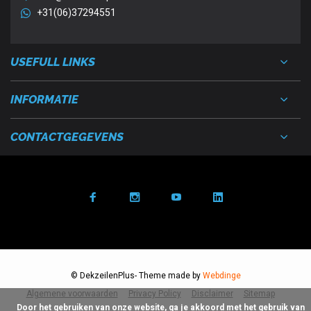
+31(06)37294551
USEFULL LINKS
INFORMATIE
CONTACTGEGEVENS
© DekzeilenPlus
- Theme made by
Webdinge
Algemene voorwaarden
Privacy Policy
Disclaimer
Sitemap
      Door het gebruiken van onze website, ga je akkoord met het gebruik van 