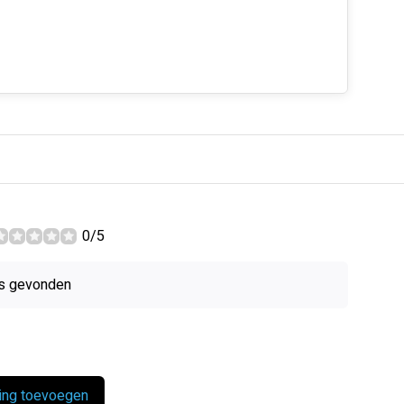
0/5
s gevonden
ing toevoegen