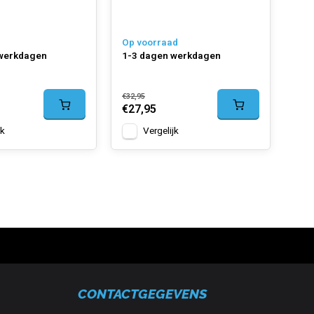
Op voorraad
Op 
 werkdagen
1-3 dagen werkdagen
1-3
€32,95
€24,
€27,95
€18
jk
Vergelijk
CONTACTGEGEVENS