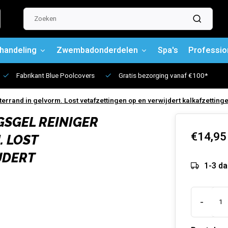
handeling
Zwembadonderdelen
Spa's
Professio
Fabrikant Blue Poolcovers
Gratis bezorging vanaf €100*
and in gelvorm. Lost vetafzettingen op en verwijdert kalkafzettinge
GSGEL REINIGER
€14,95
 LOST
JDERT
1-3 d
-