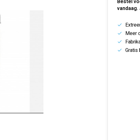
Bestel vo
vandaag.
Extree
Meer d
Fabrik
Gratis