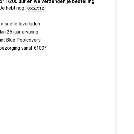
or 16:00 uur en we verzenden je bestelling
Je hebt nog
05
:
27
:
12
m snelle levertijden
an 25 jaar ervaring
ant Blue Poolcovers
 bezorging vanaf €100*