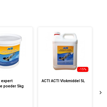
-15%
 expert
ACTI ACTI Vlokmiddel 5L
ACTI A
tie poeder 5kg
5k