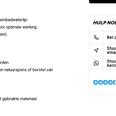
wembadwaterlijn.
HULP NO
oor optimale werking.
ten).
Bel 
Stuu
emai
Stuu
rden.
beri
n natuurspons of borstel van
 gebruikte materiaal.