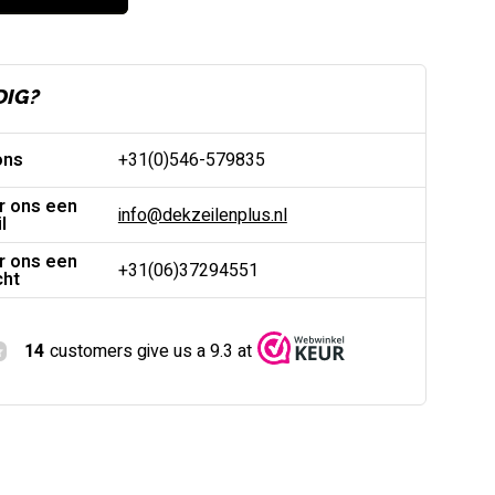
DIG?
ons
+31(0)546-579835
r ons een
info@dekzeilenplus.nl
l
r ons een
+31(06)37294551
cht
14
customers give us a 9.3 at