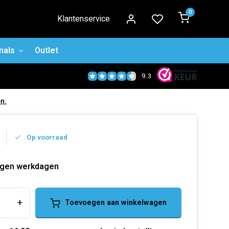
0
Klantenservice
nals
Outlet
9.3
n.
Op voorraad
agen werkdagen
+
Toevoegen aan winkelwagen