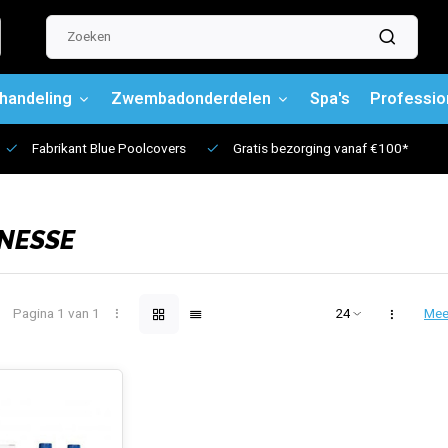
handeling
Zwembadonderdelen
Spa's
Professio
Fabrikant Blue Poolcovers
Gratis bezorging vanaf €100*
NESSE
Pagina 1 van 1
Mee