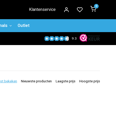
0
Klantenservice
nals
Outlet
9.3
st bekeken
Nieuwste producten
Laagste prijs
Hoogste prijs