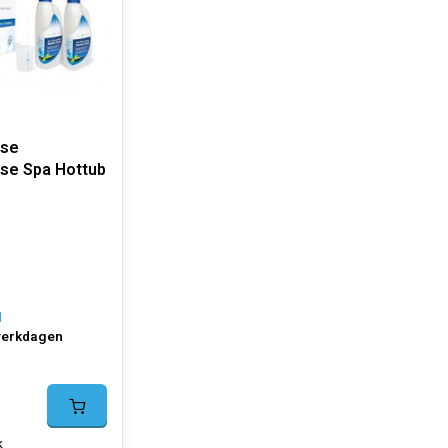
sse
se Spa Hottub
d
werkdagen
k