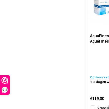
AquaFine
AquaFines
Op voorraa
1-3 dagen 
9,4
€119,00
Vergelij