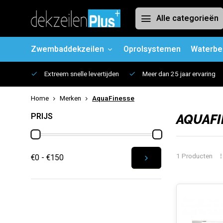
Alle categorieën
Zwembaddekzeilen
Oprolsystemen
Waterbe
Extreem snelle levertijden
Meer dan 25 jaar ervaring
Home
Merken
AquaFinesse
PRIJS
AQUAFI
1 Producten
€0 - €150