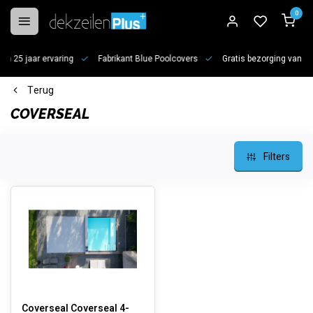
0
 jaar ervaring
Fabrikant Blue Poolcovers
Gratis bezorging vanaf €100
Terug
COVERSEAL
Filters
Coverseal Coverseal 4-