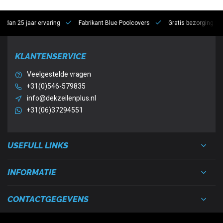
5 jaar ervaring
Fabrikant Blue Poolcovers
Gratis bezorging vanaf €10
KLANTENSERVICE
Veelgestelde vragen
+31(0)546-579835
info@dekzeilenplus.nl
+31(06)37294551
USEFULL LINKS
INFORMATIE
CONTACTGEGEVENS