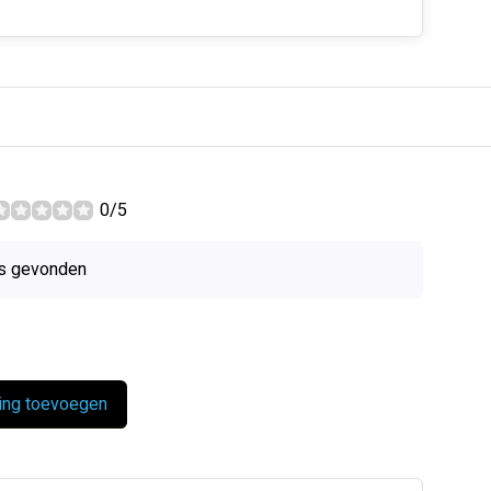
0/5
s gevonden
ing toevoegen