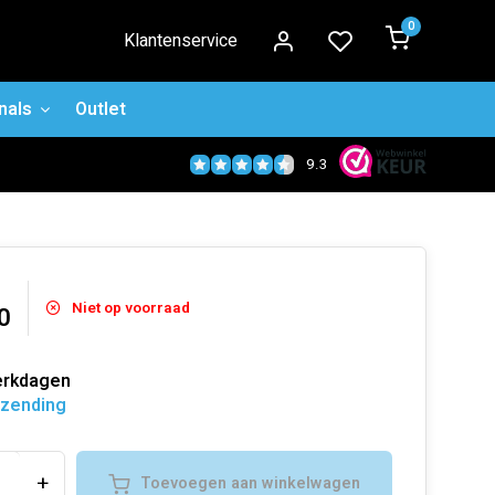
0
Klantenservice
nals
Outlet
9.3
Niet op voorraad
0
erkdagen
rzending
+
Toevoegen aan winkelwagen