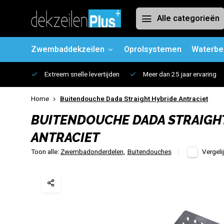
Alle categorieën
Zwembaddekzeilen
Oprolsystemen
Waterbe
Extreem snelle levertijden
Meer dan 25 jaar ervaring
Home
Buitendouche Dada Straight Hybride Antraciet
BUITENDOUCHE DADA STRAIGH
ANTRACIET
Toon alle:
Zwembadonderdelen
,
Buitendouches
Vergeli