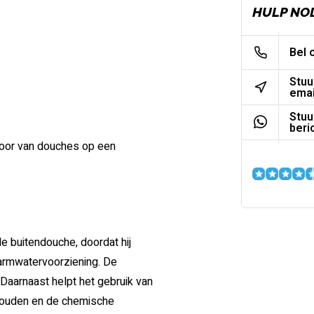
HULP NO
Bel 
Stuu
emai
Stuu
beri
 door van douches op een
e buitendouche, doordat hij
armwatervoorziening. De
 Daarnaast helpt het gebruik van
ouden en de chemische