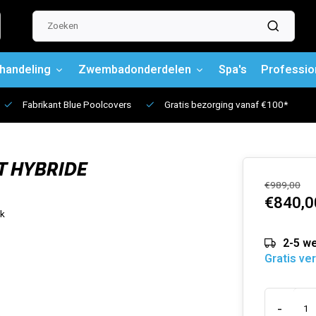
handeling
Zwembadonderdelen
Spa's
Professio
Fabrikant Blue Poolcovers
Gratis bezorging vanaf €100*
T HYBRIDE
€989,00
€840,0
jk
2-5 w
Gratis ve
-