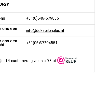
DIG?
ons
+31(0)546-579835
r ons een
info@dekzeilenplus.nl
l
r ons een
+31(06)37294551
cht
14
customers give us a 9.3 at