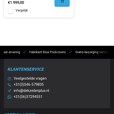
€1.999,00
Vergelijk
 jaar ervaring
Fabrikant Blue Poolcovers
Gratis bezorging vanaf €10
KLANTENSERVICE
Veelgestelde vragen
+31(0)546-579835
info@dekzeilenplus.nl
+31(06)37294551