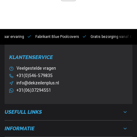
 jaar ervaring
Fabrikant Blue Poolcovers
Gratis bezorging vanaf €10
KLANTENSERVICE
Veelgestelde vragen
+31(0)546-579835
info@dekzeilenplus.nl
+31(06)37294551
USEFULL LINKS
INFORMATIE