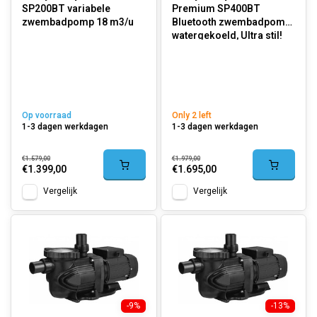
SP200BT variabele
Premium SP400BT
zwembadpomp 18 m3/u
Bluetooth zwembadpomp,
watergekoeld, Ultra stil!
23m3/u.
Op voorraad
Only 2 left
1-3 dagen werkdagen
1-3 dagen werkdagen
€1.579,00
€1.979,00
€1.399,00
€1.695,00
Vergelijk
Vergelijk
-9%
-13%