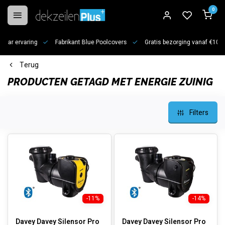
0
jaar ervaring
Fabrikant Blue Poolcovers
Gratis bezorging vanaf €100
Terug
PRODUCTEN GETAGD MET ENERGIE ZUINIG
Filters
-11%
-14%
Davey Davey Silensor Pro
Davey Davey Silensor Pro