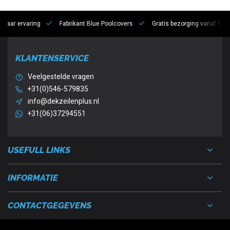
 jaar ervaring
Fabrikant Blue Poolcovers
Gratis bezorging vanaf €10
KLANTENSERVICE
Veelgestelde vragen
+31(0)546-579835
info@dekzeilenplus.nl
+31(06)37294551
USEFULL LINKS
INFORMATIE
CONTACTGEGEVENS