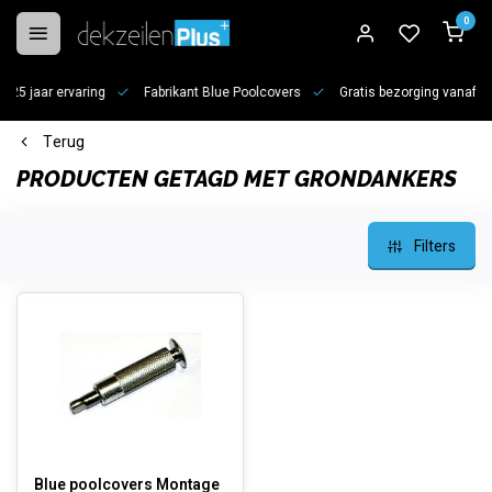
0
jaar ervaring
Fabrikant Blue Poolcovers
Gratis bezorging vanaf €100
Terug
PRODUCTEN GETAGD MET GRONDANKERS
Filters
Blue poolcovers Montage