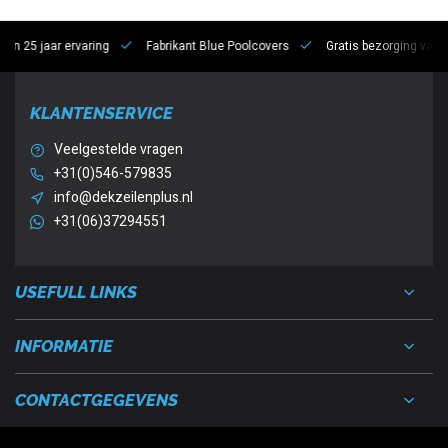
 jaar ervaring
Fabrikant Blue Poolcovers
Gratis bezorging vanaf €10
KLANTENSERVICE
Veelgestelde vragen
+31(0)546-579835
info@dekzeilenplus.nl
+31(06)37294551
USEFULL LINKS
INFORMATIE
CONTACTGEGEVENS