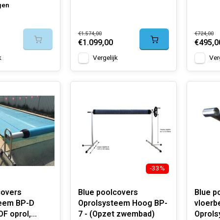
gen
€1.574,00
€724,00
€1.099,00
€495,0
k
Vergelijk
Ver
-33%
covers
Blue poolcovers
Blue p
eem BP-D
Oprolsysteem Hoog BP-
vloerb
F oprol,
7 - (Opzet zwembad)
Oprols