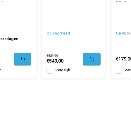
tisch
BP-7
Op voorraad
Op voor
werkdagen
€821,00
€179,0
€549,00
k
Vergelijk
Ver