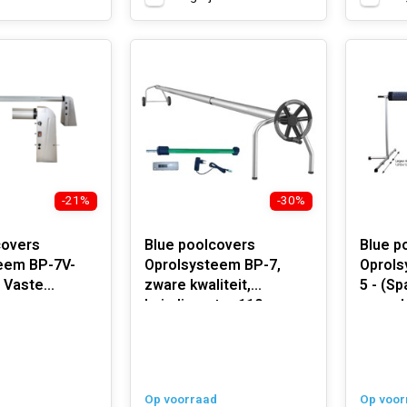
-21%
-30%
covers
Blue poolcovers
Blue p
eem BP-7V-
Oprolsysteem BP-7,
Oprols
, Vaste
zware kwaliteit,
5 - (S
buisdiameter 110 mm.
zwemb
ELEKTRISCH
Op voorraad
Op voor