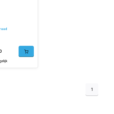
raad
0
gelijk
1