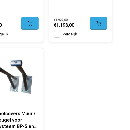
€1.927,00
0
€1.198,00
gelijk
Vergelijk
oolcovers Muur /
eugel voor
ysteem BP-5 en