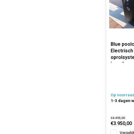
Blue pool
Electrisc
oprolsyst
lamellen,
volautoma
Op voorraa
1-3 dagen 
€4.495,00
€3.950,00
Vergelij