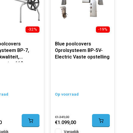
-32%
-19%
oolcovers
Blue poolcovers
ysteem BP-7,
Oprolsysteem BP-5V-
waliteit,
Electric Vaste opstelling
ameter 110 mm.
raad
Op voorraad
€1.349,00
0
€1.099,00
gelijk
Vergelijk