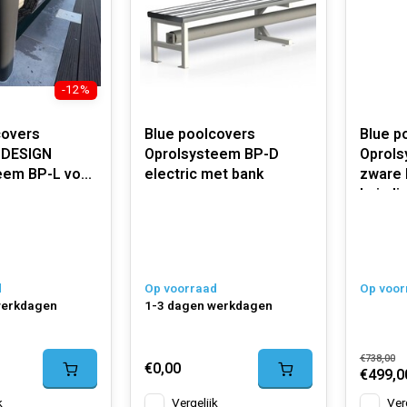
-12%
covers
Blue poolcovers
Blue p
h DESIGN
Oprolsysteem BP-D
Oprols
eem BP-L voor
electric met bank
zware k
buisdi
tisch
d
Op voorraad
Op voor
werkdagen
1-3 dagen werkdagen
€738,00
€0,00
€499,0
k
Vergelijk
Ver