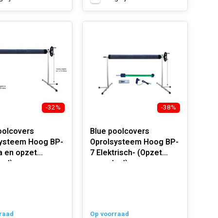
-32%
-38%
oolcovers
Blue poolcovers
ysteem Hoog BP-
Oprolsysteem Hoog BP-
pa en opzet
7 Elektrisch- (Opzet
ad)
zwembad)
raad
Op voorraad