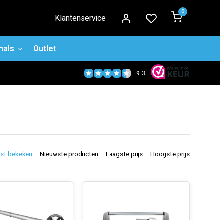
0
Klantenservice
nals
Outlet
9.3
st bekeken
Nieuwste producten
Laagste prijs
Hoogste prijs