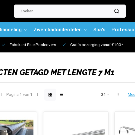
handeling
Zwembadonderdelen
Spa's
Professio
Fabrikant Blue Poolcovers
Gratis bezorging vanaf €100*
TEN GETAGD MET LENGTE 7 M1
Pagina 1 van 1
Mee