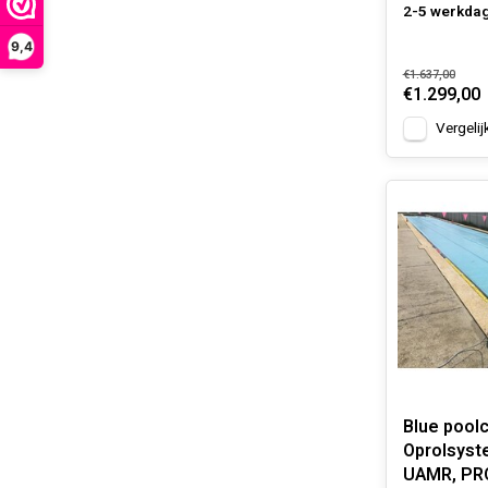
2-5 werkda
9,4
€1.637,00
€1.299,00
Vergelij
Blue pool
Oprolsyst
UAMR, PRO