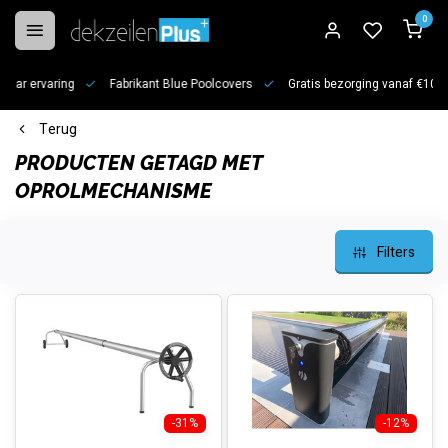
0
jaar ervaring
Fabrikant Blue Poolcovers
Gratis bezorging vanaf €100
Terug
PRODUCTEN GETAGD MET
OPROLMECHANISME
Filters
-31%
-12%