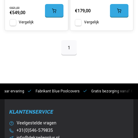
€821,00
€179,00
€549,00
Vergelijk
Vergelijk
1
 jaar ervaring
Fabrikant Blue Poolcovers
Gratis bezorging vanaf €10
KLANTENSERVICE
Veelgestelde vragen
+31(0)546-579835
info@dekzeilenplus.nl