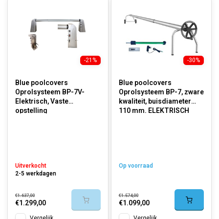
-21%
-30%
Blue poolcovers
Blue poolcovers
Oprolsysteem BP-7V-
Oprolsysteem BP-7, zware
Elektrisch, Vaste
kwaliteit, buisdiameter
opstelling
110 mm. ELEKTRISCH
Uitverkocht
Op voorraad
2-5 werkdagen
€1.637,00
€1.574,00
€1.299,00
€1.099,00
Vergelijk
Vergelijk