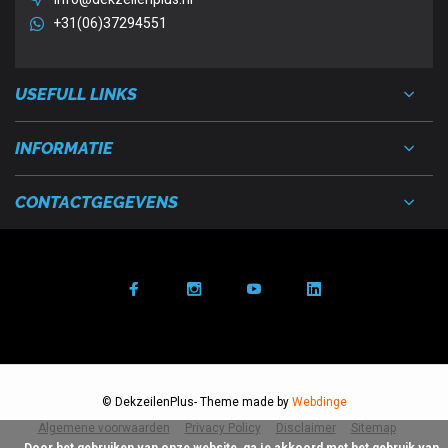
+31(06)37294551
USEFULL LINKS
INFORMATIE
CONTACTGEGEVENS
© DekzeilenPlus
- Theme made by
Webdinge
Algemene voorwaarden
Privacy Policy
Disclaimer
Sitemap