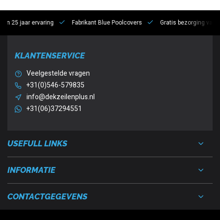
 jaar ervaring
Fabrikant Blue Poolcovers
Gratis bezorging vanaf €10
KLANTENSERVICE
Veelgestelde vragen
+31(0)546-579835
info@dekzeilenplus.nl
+31(06)37294551
USEFULL LINKS
INFORMATIE
CONTACTGEGEVENS