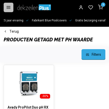
0
jaar ervaring
Fabrikant Blue Poolcovers
Gratis bezorging vanaf €100
Terug
PRODUCTEN GETAGD MET PH WAARDE
Filters
-30%
Avady ProPilot Duo pH RX