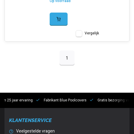
Op voorraad
Vergelijk
1
 jaar ervaring
Fabrikant Blue Poolcovers
Gratis bezorging vanaf €10
KLANTENSERVICE
Veelgestelde vragen