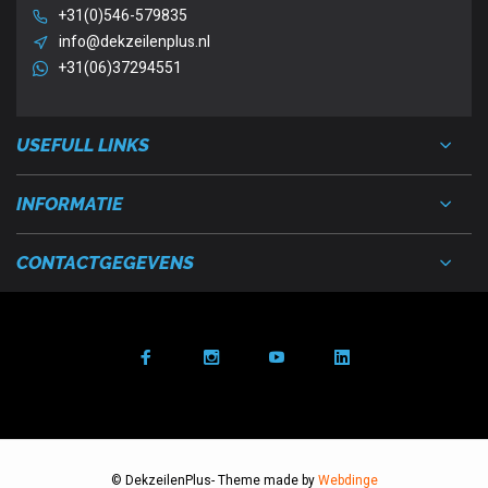
+31(0)546-579835
info@dekzeilenplus.nl
+31(06)37294551
USEFULL LINKS
INFORMATIE
CONTACTGEGEVENS
© DekzeilenPlus
- Theme made by
Webdinge