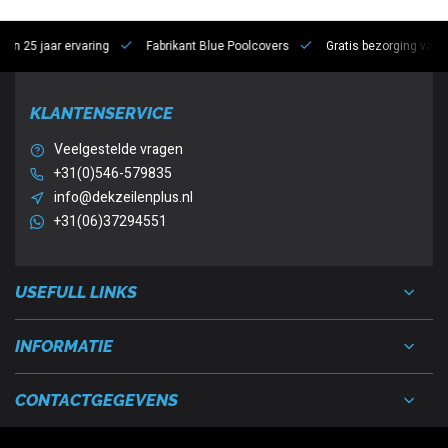
 jaar ervaring
Fabrikant Blue Poolcovers
Gratis bezorging vanaf €10
KLANTENSERVICE
Veelgestelde vragen
+31(0)546-579835
info@dekzeilenplus.nl
+31(06)37294551
USEFULL LINKS
INFORMATIE
CONTACTGEGEVENS