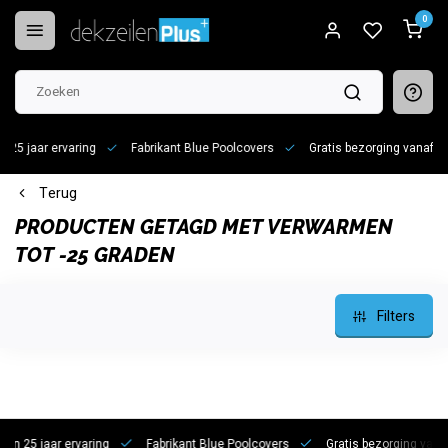
0
 jaar ervaring
Fabrikant Blue Poolcovers
Gratis bezorging vanaf €100
Terug
PRODUCTEN GETAGD MET VERWARMEN
TOT -25 GRADEN
Filters
5 jaar ervaring
Fabrikant Blue Poolcovers
Gratis bezorging vanaf €1