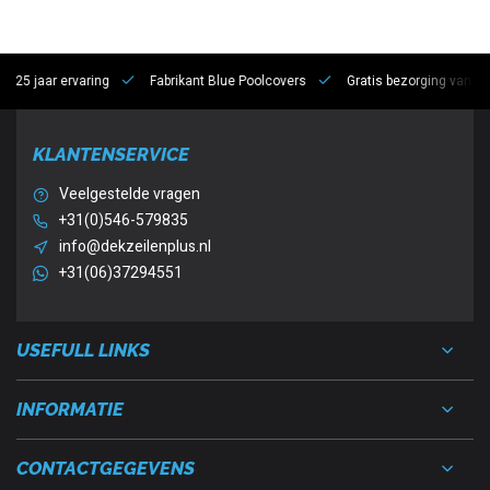
 jaar ervaring
Fabrikant Blue Poolcovers
Gratis bezorging vanaf €10
KLANTENSERVICE
Veelgestelde vragen
+31(0)546-579835
info@dekzeilenplus.nl
+31(06)37294551
USEFULL LINKS
INFORMATIE
CONTACTGEGEVENS