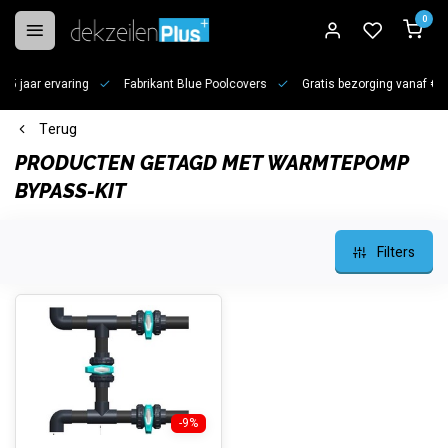
0
jaar ervaring
Fabrikant Blue Poolcovers
Gratis bezorging vanaf €100
Terug
PRODUCTEN GETAGD MET WARMTEPOMP
BYPASS-KIT
Filters
-9%