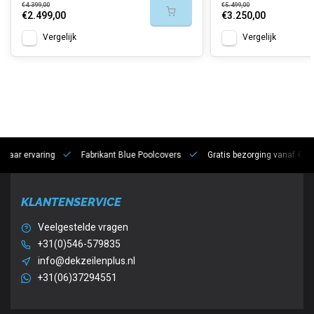
€4.399,00
€5.499,00
€2.499,00
€3.250,00
Vergelijk
Vergelijk
 jaar ervaring
Fabrikant Blue Poolcovers
Gratis bezorging vanaf €10
KLANTENSERVICE
Veelgestelde vragen
+31(0)546-579835
info@dekzeilenplus.nl
+31(06)37294551