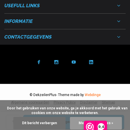
USEFULL LINKS
INFORMATIE
CONTACTGEGEVENS
© DekzeilenPlus
- Theme made by
Webdinge
Algemene voorwaarden
Privacy Policy
Disclaimer
Sitemap
      Door het gebruiken van onze website, ga je akkoord met het gebruik van 
cookies om onze website te verbeteren.

Toevoegen aan winkelwagen
Dit bericht verbergen
Meer over cookies »
9,4