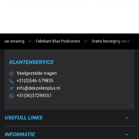
 jaar ervaring
Fabrikant Blue Poolcovers
Gratis bezorging vanaf €10
KLANTENSERVICE
Veelgestelde vragen
+31(0)546-579835
info@dekzeilenplus.nl
+31(06)37294551
USEFULL LINKS
INFORMATIE