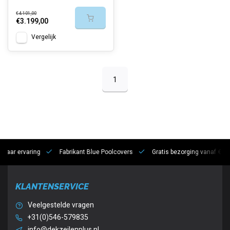
€4.101,00
€3.199,00
Vergelijk
1
 jaar ervaring
Fabrikant Blue Poolcovers
Gratis bezorging vanaf €10
KLANTENSERVICE
Veelgestelde vragen
+31(0)546-579835
info@dekzeilenplus.nl