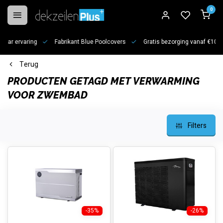
0
jaar ervaring
Fabrikant Blue Poolcovers
Gratis bezorging vanaf €100
Terug
PRODUCTEN GETAGD MET VERWARMING
VOOR ZWEMBAD
Filters
-35%
-26%