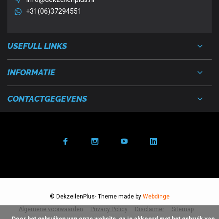
+31(06)37294551
USEFULL LINKS
INFORMATIE
CONTACTGEGEVENS
© DekzeilenPlus
- Theme made by
Webdinge
Algemene voorwaarden
Privacy Policy
Disclaimer
Sitemap