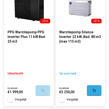
-26%
-41%
PPG Warmtepomp PPG
Warmtepomp Silence
Inverter Plus 11 kW Bad:
Inverter 22 kW, Bad: 80 m3
25 m3
(max 115 m3)
Uitverkocht
Op voorraad
€2.692,00
€5.499,00
€1.999,00
€3.250,00
Vergelijk
Vergelijk